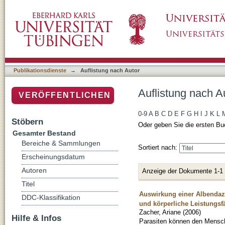
Auflistung nach Autor "Zacher, Ariane"
Publikationsdienste
→
Auflistung nach Autor
Auflistung nach A
VERÖFFENTLICHEN
0-9
A
B
C
D
E
F
G
H
I
J
K
L
Stöbern
Oder geben Sie die ersten Bu
Gesamter Bestand
Bereiche & Sammlungen
Sortiert nach:
Erscheinungsdatum
Autoren
Anzeige der Dokumente 1-1
Titel
Auswirkung einer Albendaz
DDC-Klassifikation
und körperliche Leistungsfä
Zacher, Ariane
(
2006
)
Hilfe & Infos
Parasiten können den Mensche