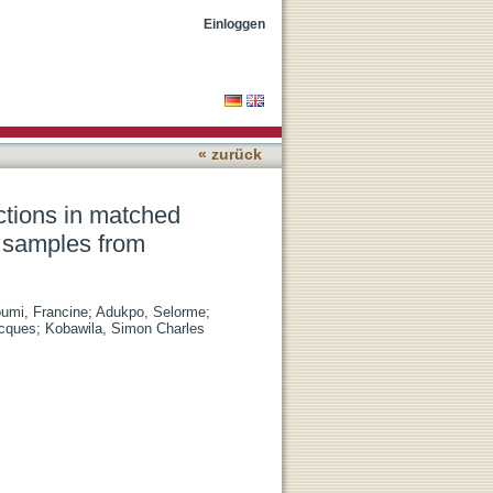
, placental and umbilical
Einloggen
« zurück
ctions in matched
d samples from
umi, Francine
;
Adukpo, Selorme
;
acques
;
Kobawila, Simon Charles