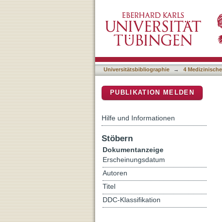
Sub-microscopic Plasmodiu
DSpace Repositorium (Manakin b
cord blood samples from 
Universitätsbibliographie
→
4 Medizinische
PUBLIKATION MELDEN
Hilfe und Informationen
Stöbern
Dokumentanzeige
Erscheinungsdatum
Autoren
Titel
DDC-Klassifikation