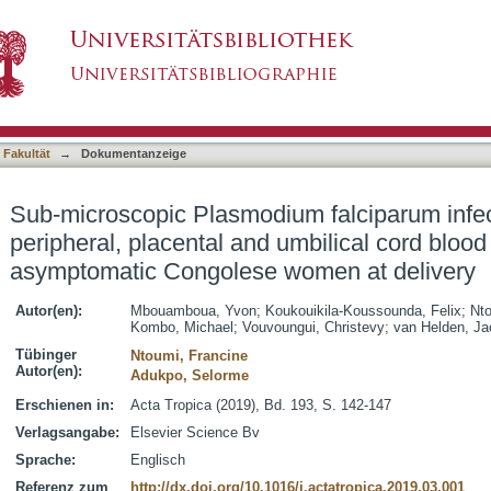
m falciparum infections in matched peripheral
asiert)
asymptomatic Congolese women at delivery
 Fakultät
→
Dokumentanzeige
Sub-microscopic Plasmodium falciparum infe
peripheral, placental and umbilical cord bloo
asymptomatic Congolese women at delivery
Autor(en):
Mbouamboua, Yvon
;
Koukouikila-Koussounda, Felix
;
Nto
Kombo, Michael
;
Vouvoungui, Christevy
;
van Helden, J
Tübinger
Ntoumi, Francine
Autor(en):
Adukpo, Selorme
Erschienen in:
Acta Tropica (2019), Bd. 193, S. 142-147
Verlagsangabe:
Elsevier Science Bv
Sprache:
Englisch
Referenz zum
http://dx.doi.org/10.1016/j.actatropica.2019.03.001