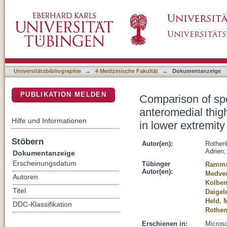
Comparison of spontaneous sensory recovery 
DSpace Repositorium (Manakin basiert)
dorsi flap, and gracilis muscle flap in lower 
study
Universitätsbibliographie
→
4 Medizinische Fakultät
→
Dokumentanzeige
PUBLIKATION MELDEN
Comparison of sp
anteromedial thigh
Hilfe und Informationen
in lower extremity
Stöbern
Autor(en):
Rothen
Adrien
Dokumentanzeige
Erscheinungsdatum
Tübinger
Ramms
Autor(en):
Medved
Autoren
Kolben
Titel
Daigel
Held, 
DDC-Klassifikation
Rothen
Erschienen in:
Microsu