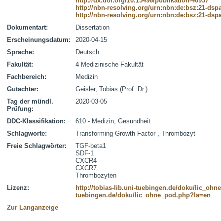
http://dx.doi.org/10.15496/publikation-40957
http://nbn-resolving.org/urn:nbn:de:bsz:21-dsp
http://nbn-resolving.org/urn:nbn:de:bsz:21-dsp
Dokumentart:
Dissertation
Erscheinungsdatum:
2020-04-15
Sprache:
Deutsch
Fakultät:
4 Medizinische Fakultät
Fachbereich:
Medizin
Gutachter:
Geisler, Tobias (Prof. Dr.)
Tag der mündl.
2020-03-05
Prüfung:
DDC-Klassifikation:
610 - Medizin, Gesundheit
Schlagworte:
Transforming Growth Factor , Thrombozyt
Freie Schlagwörter:
TGF-beta1
SDF-1
CXCR4
CXCR7
Thrombozyten
Lizenz:
http://tobias-lib.uni-tuebingen.de/doku/lic_oh
tuebingen.de/doku/lic_ohne_pod.php?la=en
Zur Langanzeige