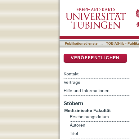
Interaktion von TGF-bet
DSpace Repositorium (Manakin b
Publikationsdienste
→
TOBIAS-lib - Publik
VERÖFFENTLICHEN
Kontakt
Verträge
Hilfe und Informationen
Stöbern
Medizinische Fakultät
Erscheinungsdatum
Autoren
Titel