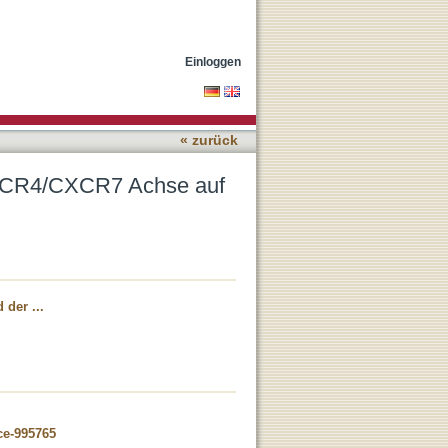
nschlichen Thrombozyten
Einloggen
« zurück
CXCR4/CXCR7 Achse auf
 der ...
ce-995765