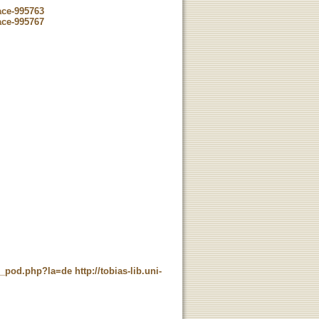
ace-995763
ace-995767
ne_pod.php?la=de
http://tobias-lib.uni-