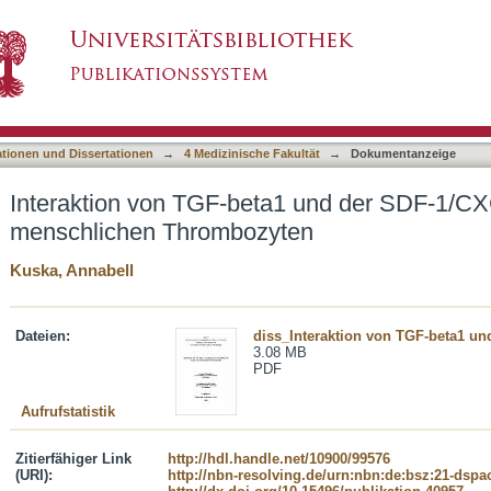
a1 und der SDF-1/CXCR4/CXCR7 Achse auf me
asiert)
ationen und Dissertationen
→
4 Medizinische Fakultät
→
Dokumentanzeige
Interaktion von TGF-beta1 und der SDF-1/
menschlichen Thrombozyten
Kuska, Annabell
Dateien:
diss_Interaktion von TGF-beta1 und
3.08 MB
PDF
Aufrufstatistik
Zitierfähiger Link
http://hdl.handle.net/10900/99576
(URI):
http://nbn-resolving.de/urn:nbn:de:bsz:21-dspa