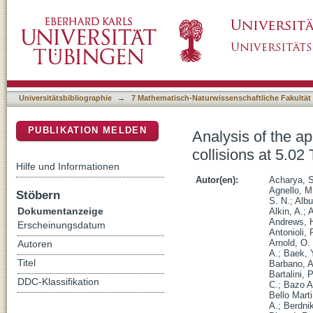
Analysis of the apparent nuclear modification
DSpace Repositorium (Manakin basiert)
Universitätsbibliographie
→
7 Mathematisch-Naturwissenschaftliche Fakultät
PUBLIKATION MELDEN
Analysis of the ap
collisions at 5.02
Hilfe und Informationen
Autor(en):
Acharya, S
Agnello, M
Stöbern
S. N.
;
Albu
Dokumentanzeige
Alkin, A.
;
A
Andrews, H
Erscheinungsdatum
Antonioli, 
Arnold, O.
Autoren
A.
;
Baek, 
Titel
Barbano, A
Bartalini, P
DDC-Klassifikation
C.
;
Bazo Al
Bello Mart
A.
;
Berdnik