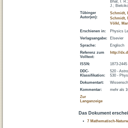
Bhat, I. R.
J.
;
Bielcik
Tübinger
Schmidt, 
Autor(en):
Schmidt, 
Völkl, Mar
Erschienen in:
Physics Le
Verlagsangabe:
Elsevier
Sprache:
Englisch
Referenz zum
http://dx.
Volltext:
ISSN:
1873-2445
DDC-
520 - Astr
Klassifikation:
530 - Phys
Dokumentart:
Wissenscha
Kommentar:
mehr als 1
Zur
Langanzeige
Das Dokument erschein
7 Mathematisch-Naturwi