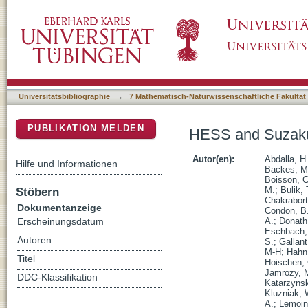
HESS and Suzaku observations of the Vela X
DSpace Repositorium (Manakin basiert)
Universitätsbibliographie
→
7 Mathematisch-Naturwissenschaftliche Fakultät
PUBLIKATION MELDEN
HESS and Suzaku 
Autor(en):
Abdalla, H
Hilfe und Informationen
Backes, M
Boisson, C
Stöbern
M.
;
Bulik, 
Chakrabort
Dokumentanzeige
Condon, B
A.
;
Donath
Erscheinungsdatum
Eschbach,
Autoren
S.
;
Gallant
M-H
;
Hahn,
Titel
Hoischen, 
Jamrozy, 
DDC-Klassifikation
Katarzynsk
Kluzniak, 
A.
;
Lemoin