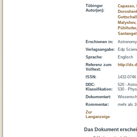
Tübinger
Capasso,
Autor(en):
Doroshenk
Gottschall
Malyshev,
Pühlhofer
Santangel
Erschienen in:
Astronomy 
Verlagsangabe:
Edp Scien
Sprache:
Englisch
Referenz zum
http://dx.
Volltext:
ISSN:
1432-0746
DDC-
520 - Astr
Klassifikation:
530 - Phys
Dokumentart:
Wissenscha
Kommentar:
mehr als 1
Zur
Langanzeige
Das Dokument erschein