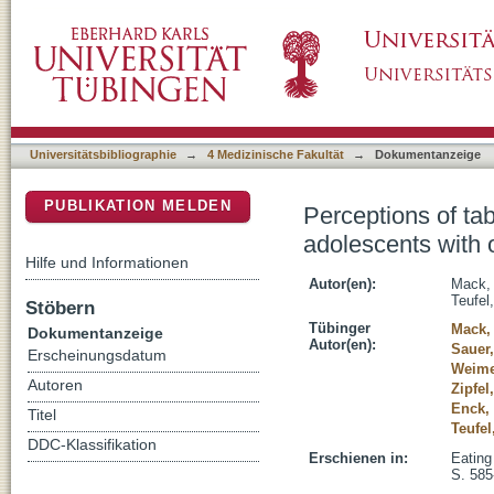
Perceptions of tableware size in households 
DSpace Repositorium (Manakin basiert)
Universitätsbibliographie
→
4 Medizinische Fakultät
→
Dokumentanzeige
PUBLIKATION MELDEN
Perceptions of ta
adolescents with 
Hilfe und Informationen
Autor(en):
Mack, 
Teufel
Stöbern
Tübinger
Mack, 
Dokumentanzeige
Autor(en):
Sauer
Erscheinungsdatum
Weime
Autoren
Zipfel
Enck,
Titel
Teufel
DDC-Klassifikation
Erschienen in:
Eating
S. 585