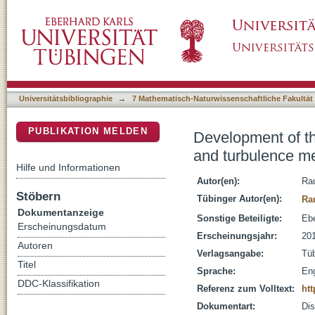
Development of the multi-purpose airborne 
DSpace Repositorium (Manakin basiert)
in the atmospheric boundary layer
Universitätsbibliographie
→
7 Mathematisch-Naturwissenschaftliche Fakultät
PUBLIKATION MELDEN
Development of th
and turbulence m
Hilfe und Informationen
Autor(en):
Rau
Stöbern
Tübinger Autor(en):
Ra
Dokumentanzeige
Sonstige Beteiligte:
Ebe
Erscheinungsdatum
Erscheinungsjahr:
20
Autoren
Verlagsangabe:
Tü
Titel
Sprache:
Eng
DDC-Klassifikation
Referenz zum Volltext:
htt
Dokumentart:
Dis