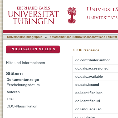
Health economic evaluation of a web-based in
DSpace Repositorium (Manakin basiert)
randomized controlled study
Universitätsbibliographie
→
7 Mathematisch-Naturwissenschaftliche Fakultät
PUBLIKATION MELDEN
Zur Kurzanzeige
dc.contributor.author
Hilfe und Informationen
dc.date.accessioned
Stöbern
dc.date.available
Dokumentanzeige
dc.date.issued
Erscheinungsdatum
Autoren
dc.identifier.issn
Titel
dc.identifier.uri
DDC-Klassifikation
dc.language.iso
dc.publisher