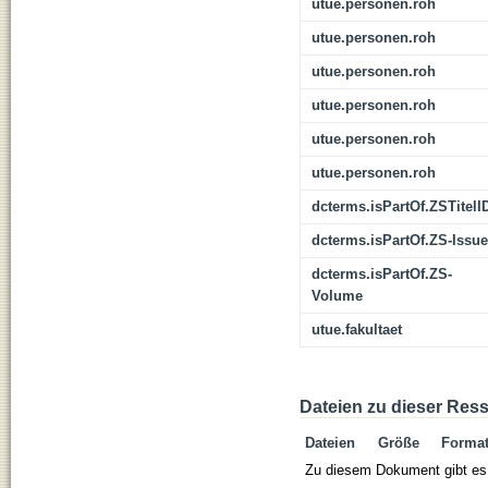
utue.personen.roh
utue.personen.roh
utue.personen.roh
utue.personen.roh
utue.personen.roh
utue.personen.roh
dcterms.isPartOf.ZSTitelI
dcterms.isPartOf.ZS-Issue
dcterms.isPartOf.ZS-
Volume
utue.fakultaet
Dateien zu dieser Res
Dateien
Größe
Forma
Zu diesem Dokument gibt es 