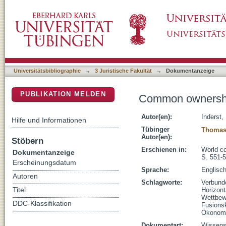
Common ownership and mergers between por
DSpace Repositorium (Manakin basiert)
Universitätsbibliographie
→
3 Juristische Fakultät
→
Dokumentanzeige
PUBLIKATION MELDEN
Common ownership
Autor(en):
Inderst
Hilfe und Informationen
Tübinger
Thomas,
Autor(en):
Stöbern
Erschienen in:
World co
Dokumentanzeige
S. 551-
Erscheinungsdatum
Sprache:
Englisc
Autoren
Schlagworte:
Verbund
Titel
Horizont
Wettbew
DDC-Klassifikation
Fusionsk
Ökonomi
Dokumentart:
Wissensc