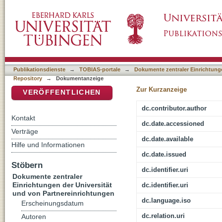
Furchterregende Randzonen der Aufklärung 
DSpace Repositorium (Manakin basiert)
Publikationsdienste
→
TOBIAS-portale
→
Dokumente zentraler Einrichtunge
Repository
→
Dokumentanzeige
Zur Kurzanzeige
VERÖFFENTLICHEN
dc.contributor.author
Kontakt
dc.date.accessioned
Verträge
dc.date.available
Hilfe und Informationen
dc.date.issued
Stöbern
dc.identifier.uri
Dokumente zentraler
Einrichtungen der Universität
dc.identifier.uri
und von Partnereinrichtungen
dc.language.iso
Erscheinungsdatum
dc.relation.uri
Autoren