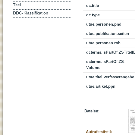
Titel
dc.title
DDC-Klassifikation
dc.type
utue.personen.pnd
utue.publikation.seiten
utue.personen.roh
dcterms.isPartOf.ZSTitelI
dcterms.isPartOf.ZS-
Volume
utue.titel.verfasserangabe
utue.artikel.ppn
Dateien:
Aufrufstatistik