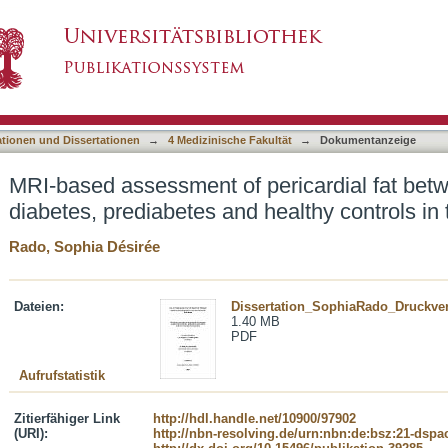
ericardial fat between subjects with diabetes
asiert)
pulation
ationen und Dissertationen
→
4 Medizinische Fakultät
→
Dokumentanzeige
MRI-based assessment of pericardial fat betw
diabetes, prediabetes and healthy controls in
Rado, Sophia Désirée
Dateien:
Dissertation_SophiaRado_Druckver
1.40 MB
PDF
Aufrufstatistik
Zitierfähiger Link
http://hdl.handle.net/10900/97902
(URI):
http://nbn-resolving.de/urn:nbn:de:bsz:21-dspa