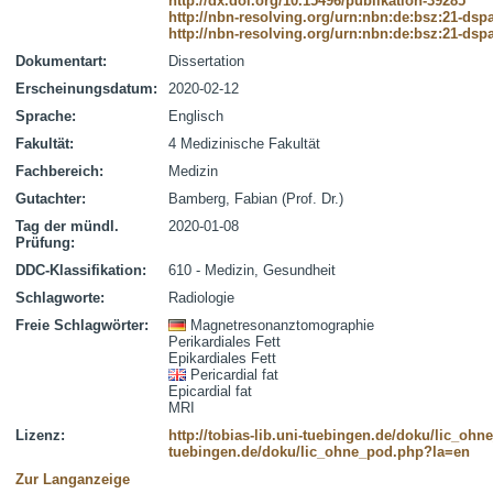
http://dx.doi.org/10.15496/publikation-39285
http://nbn-resolving.org/urn:nbn:de:bsz:21-dsp
http://nbn-resolving.org/urn:nbn:de:bsz:21-dsp
Dokumentart:
Dissertation
Erscheinungsdatum:
2020-02-12
Sprache:
Englisch
Fakultät:
4 Medizinische Fakultät
Fachbereich:
Medizin
Gutachter:
Bamberg, Fabian (Prof. Dr.)
Tag der mündl.
2020-01-08
Prüfung:
DDC-Klassifikation:
610 - Medizin, Gesundheit
Schlagworte:
Radiologie
Freie Schlagwörter:
Magnetresonanztomographie
Perikardiales Fett
Epikardiales Fett
Pericardial fat
Epicardial fat
MRI
Lizenz:
http://tobias-lib.uni-tuebingen.de/doku/lic_oh
tuebingen.de/doku/lic_ohne_pod.php?la=en
Zur Langanzeige