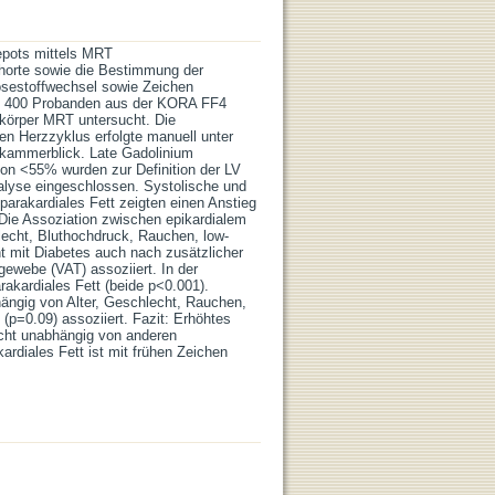
depots mittels MRT
ohorte sowie die Bestimmung der
osestoffwechsel sowie Zeichen
en: 400 Probanden aus der KORA FF4
zkörper MRT untersucht. Die
en Herzzyklus erfolgte manuell unter
rkammerblick. Late Gadolinium
ion <55% wurden zur Definition der LV
alyse eingeschlossen. Systolische und
 parakardiales Fett zeigten einen Anstieg
 Die Assoziation zwischen epikardialem
hlecht, Bluthochdruck, Rauchen, low-
ant mit Diabetes auch nach zusätzlicher
gewebe (VAT) assoziiert. In der
rakardiales Fett (beide p<0.001).
hängig von Alter, Geschlecht, Rauchen,
(p=0.09) assoziiert. Fazit: Erhöhtes
nicht unabhängig von anderen
ardiales Fett ist mit frühen Zeichen