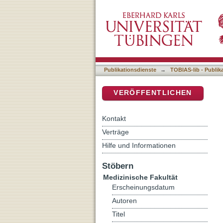
MRI-based assessment of p
DSpace Repositorium (Manakin b
controls in the general po
Publikationsdienste
→
TOBIAS-lib - Publik
VERÖFFENTLICHEN
Kontakt
Verträge
Hilfe und Informationen
Stöbern
Medizinische Fakultät
Erscheinungsdatum
Autoren
Titel