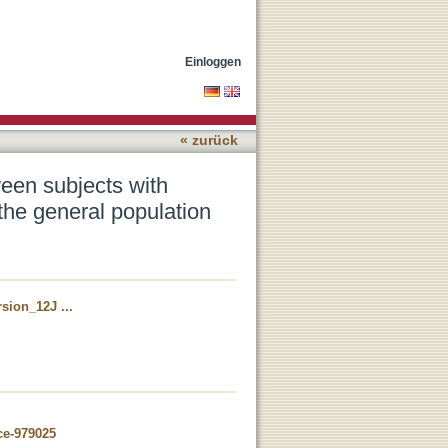
, prediabetes and healthy
Einloggen
« zurück
een subjects with
 the general population
sion_12J ...
ce-979025