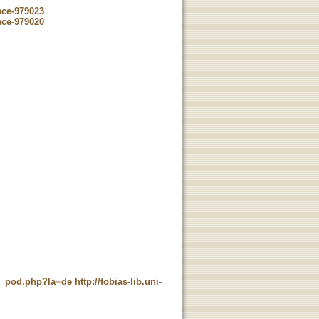
ace-979023
ace-979020
ne_pod.php?la=de
http://tobias-lib.uni-