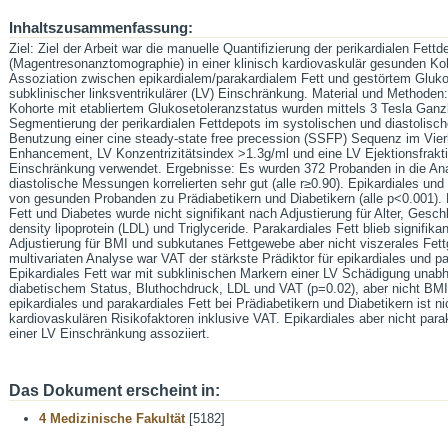
Inhaltszusammenfassung:
Ziel: Ziel der Arbeit war die manuelle Quantifizierung der perikardialen Fett
(Magentresonanztomographie) in einer klinisch kardiovaskulär gesunden K
Assoziation zwischen epikardialem/parakardialem Fett und gestörtem Gluk
subklinischer linksventrikulärer (LV) Einschränkung. Material und Method
Kohorte mit etabliertem Glukosetoleranzstatus wurden mittels 3 Tesla Gan
Segmentierung der perikardialen Fettdepots im systolischen und diastolisch
Benutzung einer cine steady-state free precession (SSFP) Sequenz im Vie
Enhancement, LV Konzentrizitätsindex >1.3g/ml und eine LV Ejektionsfrakt
Einschränkung verwendet. Ergebnisse: Es wurden 372 Probanden in die An
diastolische Messungen korrelierten sehr gut (alle r≥0.90). Epikardiales und
von gesunden Probanden zu Prädiabetikern und Diabetikern (alle p<0.001).
Fett und Diabetes wurde nicht signifikant nach Adjustierung für Alter, Gesc
density lipoprotein (LDL) und Triglyceride. Parakardiales Fett blieb signifik
Adjustierung für BMI und subkutanes Fettgewebe aber nicht viszerales Fett
multivariaten Analyse war VAT der stärkste Prädiktor für epikardiales und pa
Epikardiales Fett war mit subklinischen Markern einer LV Schädigung unab
diabetischem Status, Bluthochdruck, LDL und VAT (p=0.02), aber nicht BMI 
epikardiales und parakardiales Fett bei Prädiabetikern und Diabetikern ist 
kardiovaskulären Risikofaktoren inklusive VAT. Epikardiales aber nicht parak
einer LV Einschränkung assoziiert.
Das Dokument erscheint in:
4 Medizinische Fakultät
[5182]