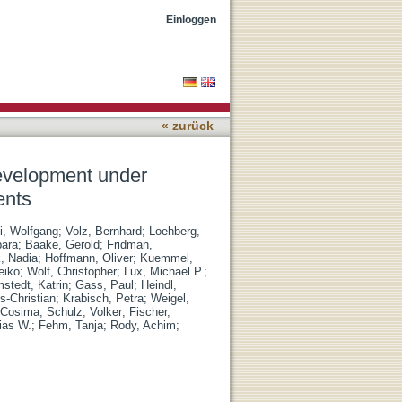
reatment in early breast
Einloggen
« zurück
development under
ents
i, Wolfgang
;
Volz, Bernhard
;
Loehberg,
bara
;
Baake, Gerold
;
Fridman,
, Nadia
;
Hoffmann, Oliver
;
Kuemmel,
eiko
;
Wolf, Christopher
;
Lux, Michael P.
;
stedt, Katrin
;
Gass, Paul
;
Heindl,
s-Christian
;
Krabisch, Petra
;
Weigel,
 Cosima
;
Schulz, Volker
;
Fischer,
ias W.
;
Fehm, Tanja
;
Rody, Achim
;