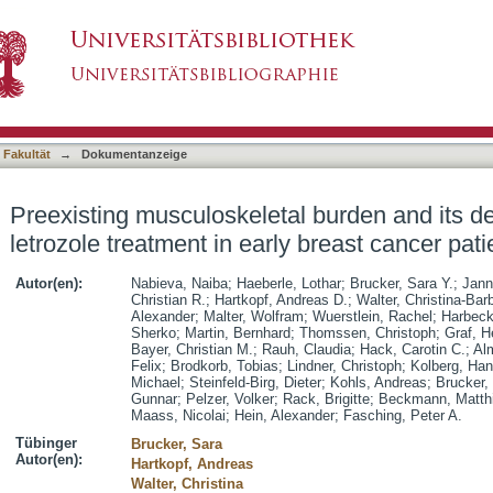
al burden and its development under letrozole t
asiert)
 Fakultät
→
Dokumentanzeige
Preexisting musculoskeletal burden and its 
letrozole treatment in early breast cancer pati
Autor(en):
Nabieva, Naiba
;
Haeberle, Lothar
;
Brucker, Sara Y.
;
Jann
Christian R.
;
Hartkopf, Andreas D.
;
Walter, Christina-Bar
Alexander
;
Malter, Wolfram
;
Wuerstlein, Rachel
;
Harbeck
Sherko
;
Martin, Bernhard
;
Thomssen, Christoph
;
Graf, H
Bayer, Christian M.
;
Rauh, Claudia
;
Hack, Carotin C.
;
Alm
Felix
;
Brodkorb, Tobias
;
Lindner, Christoph
;
Kolberg, Han
Michael
;
Steinfeld-Birg, Dieter
;
Kohls, Andreas
;
Brucker,
Gunnar
;
Pelzer, Volker
;
Rack, Brigitte
;
Beckmann, Matth
Maass, Nicolai
;
Hein, Alexander
;
Fasching, Peter A.
Tübinger
Brucker, Sara
Autor(en):
Hartkopf, Andreas
Walter, Christina