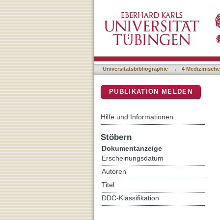
Preexisting musculoskelet
DSpace Repositorium (Manakin b
cancer patients
Universitätsbibliographie
→
4 Medizinische
PUBLIKATION MELDEN
Hilfe und Informationen
Stöbern
Dokumentanzeige
Erscheinungsdatum
Autoren
Titel
DDC-Klassifikation