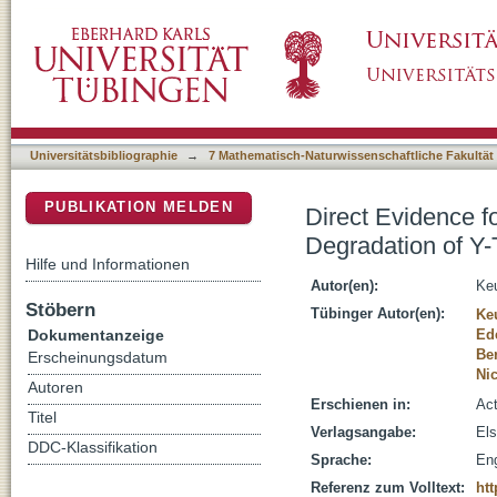
Direct Evidence for Continous Linear Kineti
DSpace Repositorium (Manakin basiert)
Zirconia
Universitätsbibliographie
→
7 Mathematisch-Naturwissenschaftliche Fakultät
PUBLIKATION MELDEN
Direct Evidence f
Degradation of Y-
Hilfe und Informationen
Autor(en):
Keu
Stöbern
Tübinger Autor(en):
Ke
Dokumentanzeige
Ede
Be
Erscheinungsdatum
Nic
Autoren
Erschienen in:
Act
Titel
Verlagsangabe:
Els
DDC-Klassifikation
Sprache:
Eng
Referenz zum Volltext:
htt