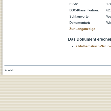
ISSN:
17
DDC-Klassifikation:
620
Schlagworte:
Wer
Dokumentart:
Wis
Zur Langanzeige
Das Dokument erschein
7 Mathematisch-Naturwi
Kontakt