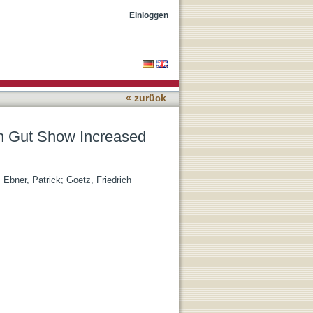
 Adherence and
Einloggen
« zurück
n Gut Show Increased
;
Ebner, Patrick
;
Goetz, Friedrich