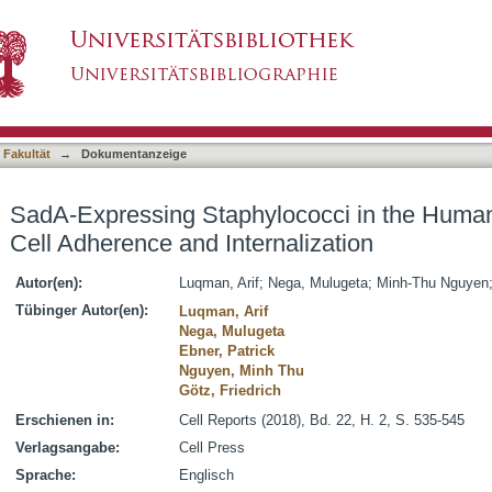
ococci in the Human Gut Show Increased Cell
asiert)
 Fakultät
→
Dokumentanzeige
SadA-Expressing Staphylococci in the Huma
Cell Adherence and Internalization
Autor(en):
Luqman, Arif
;
Nega, Mulugeta
;
Minh-Thu Nguyen
Tübinger Autor(en):
Luqman, Arif
Nega, Mulugeta
Ebner, Patrick
Nguyen, Minh Thu
Götz, Friedrich
Erschienen in:
Cell Reports (2018), Bd. 22, H. 2, S. 535-545
Verlagsangabe:
Cell Press
Sprache:
Englisch