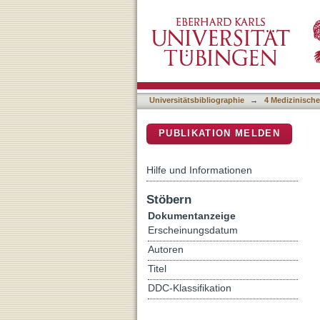
SadA-Expressing Staphyl
DSpace Repositorium (Manakin b
Internalization
Universitätsbibliographie
→
4 Medizinische
PUBLIKATION MELDEN
Hilfe und Informationen
Stöbern
Dokumentanzeige
Erscheinungsdatum
Autoren
Titel
DDC-Klassifikation