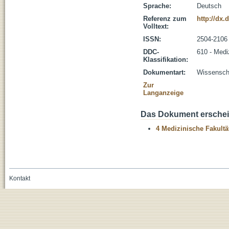
Sprache:
Deutsch
Referenz zum
http://dx.
Volltext:
ISSN:
2504-2106
DDC-
610 - Medi
Klassifikation:
Dokumentart:
Wissenscha
Zur
Langanzeige
Das Dokument erschein
4 Medizinische Fakultä
Kontakt