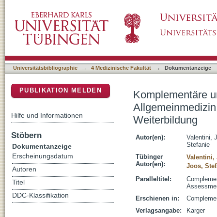
Komplementäre und Integrative Medizin in de
DSpace Repositorium (Manakin basiert)
Ergebnisse einer Bedarfserhebung bei Ärzten
Universitätsbibliographie
→
4 Medizinische Fakultät
→
Dokumentanzeige
PUBLIKATION MELDEN
Komplementäre und
Allgemeinmedizin 
Hilfe und Informationen
Weiterbildung
Stöbern
Autor(en):
Valentini, 
Stefanie
Dokumentanzeige
Erscheinungsdatum
Tübinger
Valentini,
Autor(en):
Joos, Stef
Autoren
Paralleltitel:
Complement
Titel
Assessmen
DDC-Klassifikation
Erschienen in:
Complement
Verlagsangabe:
Karger