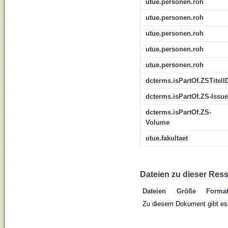
utue.personen.roh
utue.personen.roh
utue.personen.roh
utue.personen.roh
utue.personen.roh
dcterms.isPartOf.ZSTitelI
dcterms.isPartOf.ZS-Issue
dcterms.isPartOf.ZS-
Volume
utue.fakultaet
Dateien zu dieser Res
Dateien
Größe
Forma
Zu diesem Dokument gibt es 