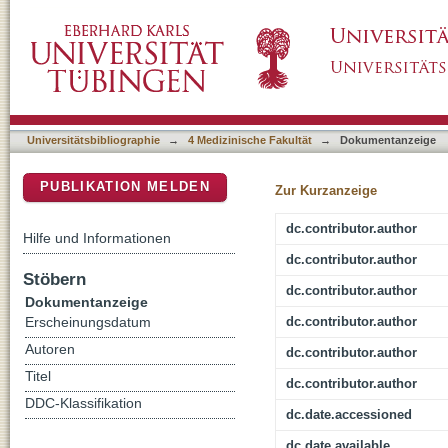
Comparative Study of MSCA-1 and CD146 Iso
DSpace Repositorium (Manakin basiert)
Universitätsbibliographie
→
4 Medizinische Fakultät
→
Dokumentanzeige
PUBLIKATION MELDEN
Zur Kurzanzeige
dc.contributor.author
Hilfe und Informationen
dc.contributor.author
Stöbern
dc.contributor.author
Dokumentanzeige
dc.contributor.author
Erscheinungsdatum
Autoren
dc.contributor.author
Titel
dc.contributor.author
DDC-Klassifikation
dc.date.accessioned
dc.date.available