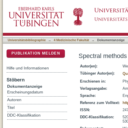
Spectral methods for coupled channels with
DSpace Repositorium (Manakin basiert)
Universitätsbibliographie
→
4 Medizinische Fakultät
→
Dokumentanzeige
PUBLIKATION MELDEN
Spectral methods 
Autor(en):
Wei
Hilfe und Informationen
Tübinger Autor(en):
Qu
Stöbern
Erschienen in:
Phy
Dokumentanzeige
Verlagsangabe:
Am
Erscheinungsdatum
Sprache:
Eng
Autoren
Referenz zum Volltext:
ht
Titel
ISSN:
24
DDC-Klassifikation
DDC-Klassifikation:
520
530