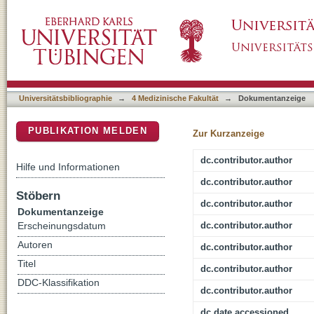
Lymph node dissection for melanoma using t
DSpace Repositorium (Manakin basiert)
Universitätsbibliographie
→
4 Medizinische Fakultät
→
Dokumentanzeige
PUBLIKATION MELDEN
Zur Kurzanzeige
dc.contributor.author
Hilfe und Informationen
dc.contributor.author
Stöbern
dc.contributor.author
Dokumentanzeige
dc.contributor.author
Erscheinungsdatum
Autoren
dc.contributor.author
Titel
dc.contributor.author
DDC-Klassifikation
dc.contributor.author
dc.date.accessioned