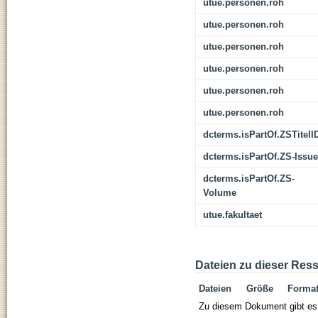
utue.personen.roh
utue.personen.roh
utue.personen.roh
utue.personen.roh
utue.personen.roh
utue.personen.roh
dcterms.isPartOf.ZSTitelI
dcterms.isPartOf.ZS-Issue
dcterms.isPartOf.ZS-
Volume
utue.fakultaet
Dateien zu dieser Res
Dateien
Größe
Forma
Zu diesem Dokument gibt es 