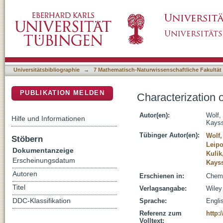
Characterization of the Actinonin Biosynthet
DSpace Repositorium (Manakin basiert)
Universitätsbibliographie
→
7 Mathematisch-Naturwissenschaftliche Fakultät
PUBLIKATION MELDEN
Characterization 
Autor(en):
Wolf, 
Hilfe und Informationen
Kayss
Tübinger Autor(en):
Wolf,
Stöbern
Leipo
Dokumentanzeige
Kulik
Erscheinungsdatum
Kayss
Autoren
Erschienen in:
Chemb
Titel
Verlagsangabe:
Wiley
DDC-Klassifikation
Sprache:
Engli
Referenz zum
http:
Volltext: