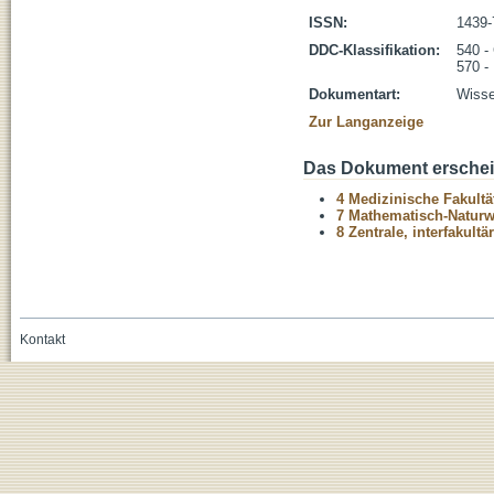
ISSN:
1439-
DDC-Klassifikation:
540 -
570 -
Dokumentart:
Wisse
Zur Langanzeige
Das Dokument erschein
4 Medizinische Fakultä
7 Mathematisch-Naturwi
8 Zentrale, interfakult
Kontakt