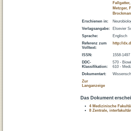
Fallgatter
Metzger, F
Brockmann
Erschienen in:
Neurobiolo
Verlagsangabe:
Elsevier S
Sprache:
Englisch
Referenz zum
http://dx.
Volltext:
ISSN:
1558-1497
DDC-
570 - Biow
Klassifikation:
610 - Medi
Dokumentart:
Wissenscha
Zur
Langanzeige
Das Dokument erschein
4 Medizinische Fakultä
8 Zentrale, interfakult