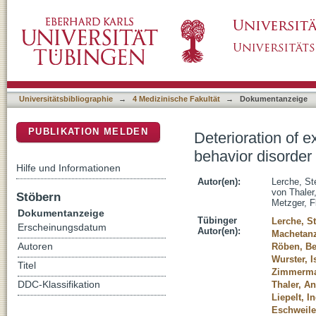
Deterioration of executive dysfunction in el
DSpace Repositorium (Manakin basiert)
Universitätsbibliographie
→
4 Medizinische Fakultät
→
Dokumentanzeige
PUBLIKATION MELDEN
Deterioration of e
behavior disorder
Hilfe und Informationen
Autor(en):
Lerche, St
von Thaler
Stöbern
Metzger, F
Dokumentanzeige
Tübinger
Lerche, St
Erscheinungsdatum
Autor(en):
Machetanz
Autoren
Röben, B
Wurster, I
Titel
Zimmerma
DDC-Klassifikation
Thaler, A
Liepelt, I
Eschweile