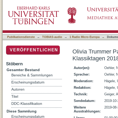
Olivia Trummer Panorama Quartett“, live bei
(Musikbox)
Publikationsdienste
→
TOBIAS-audio
→
1 Radio Micro-Europa
→
Dokume
VERÖFFENTLICHEN
Olivia Trummer Pa
Klassiktagen 201
Stöbern
Autor(en):
Oehler, 
Gesamter Bestand
Sprecher:
Oehler, 
Bereiche & Sammlungen
Moderation:
Hägele, 
Erscheinungsdatum
Redaktion:
Hägele, 
Autoren
Technik:
Geiger, 
Titel
Sendedatum:
2019-10-
DDC-Klassifikation
Weitere
2019-08-
Diese Sammlung
Ausstrahlungen:
Erscheinungsdatum
Länge:
01:00:00