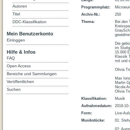
Autoren
Programmplatz:
Microeur
Titel
Archiv-Nr.:
250
Thema:
Bei den 
DDC-Klassifikation
Kreisspa
GrauSchu
Mein Benutzerkonto
gewidmet.
Einloggen
Die gebür
im Stutt
Hilfe & Infos
15.000 E
Klassik 
FAQ
mit und s
Open Access
Olivia Tr
Bereiche und Sammlungen
Max Iona
Veröffentlichen
Martin G
Nicola An
Suchen
Olivia T
Klassifikation:
Musik
Aufnahmedatum:
2018-10-
Form:
Live-Auf
Musikstücke:
01: Steha
02: Aurora