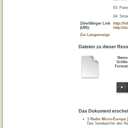
03: Pano
04: Strow
Zitierfähiger Link
http://h
(URI):
http://d
Zur Langanzeige
Dateien zu dieser Res
Name
Größe
Format
Das Dokument erschein
1 Radio Micro-Europa
[
Das Sendearchiv des Ra