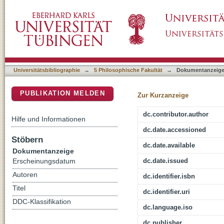
Geschichte der Völkerwanderung : Europa, As
DSpace Repositorium (Manakin basiert)
Universitätsbibliographie
→
5 Philosophische Fakultät
→
Dokumentanzeig
PUBLIKATION MELDEN
Zur Kurzanzeige
dc.contributor.author
Hilfe und Informationen
dc.date.accessioned
Stöbern
dc.date.available
Dokumentanzeige
dc.date.issued
Erscheinungsdatum
Autoren
dc.identifier.isbn
Titel
dc.identifier.uri
DDC-Klassifikation
dc.language.iso
dc.publisher