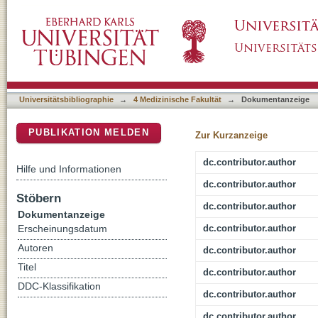
Biomechanical and biomolecular characterizat
DSpace Repositorium (Manakin basiert)
carcinomas
Universitätsbibliographie
→
4 Medizinische Fakultät
→
Dokumentanzeige
PUBLIKATION MELDEN
Zur Kurzanzeige
dc.contributor.author
Hilfe und Informationen
dc.contributor.author
Stöbern
dc.contributor.author
Dokumentanzeige
dc.contributor.author
Erscheinungsdatum
Autoren
dc.contributor.author
Titel
dc.contributor.author
DDC-Klassifikation
dc.contributor.author
dc.contributor.author