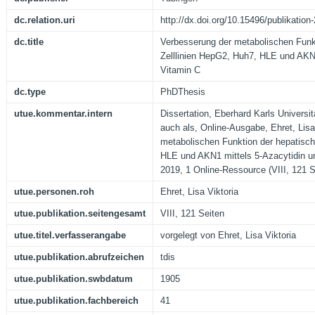
dc.relation.uri
http://dx.doi.org/10.15496/publikation
dc.title
Verbesserung der metabolischen Funk
Zelllinien HepG2, Huh7, HLE und AKN1
Vitamin C
dc.type
PhDThesis
utue.kommentar.intern
Dissertation, Eberhard Karls Universi
auch als, Online-Ausgabe, Ehret, Lisa
metabolischen Funktion der hepatisch
HLE und AKN1 mittels 5-Azacytidin u
2019, 1 Online-Ressource (VIII, 121 S
utue.personen.roh
Ehret, Lisa Viktoria
utue.publikation.seitengesamt
VIII, 121 Seiten
utue.titel.verfasserangabe
vorgelegt von Ehret, Lisa Viktoria
utue.publikation.abrufzeichen
tdis
utue.publikation.swbdatum
1905
utue.publikation.fachbereich
41