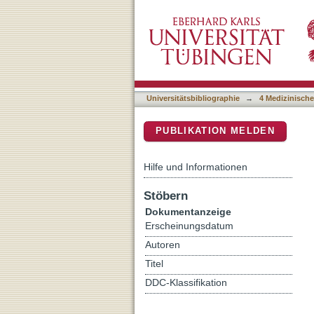
Verbesserung der metabol
DSpace Repositorium (Manakin b
AKN1 mittels 5-Azacytidi
Universitätsbibliographie
→
4 Medizinische
PUBLIKATION MELDEN
Hilfe und Informationen
Stöbern
Dokumentanzeige
Erscheinungsdatum
Autoren
Titel
DDC-Klassifikation