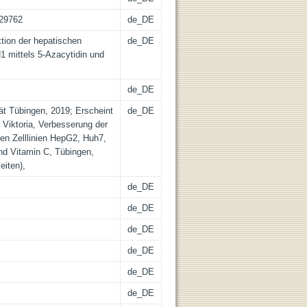
-29762
de_DE
tion der hepatischen
de_DE
 mittels 5-Azacytidin und
de_DE
tät Tübingen, 2019; Erscheint
de_DE
 Viktoria, Verbesserung der
en Zelllinien HepG2, Huh7,
nd Vitamin C, Tübingen,
eiten),
de_DE
de_DE
de_DE
de_DE
de_DE
de_DE