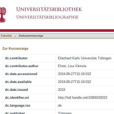
ischen Funktion der hepatischen Zelllinien H
asiert)
n und Vitamin C
 Fakultät
→
Dokumentanzeige
Zur Kurzanzeige
dc.contributor
Eberhard Karls Universität Tübingen
dc.contributor.author
Ehret, Lisa Viktoria
dc.date.accessioned
2019-08-27T15:18:03Z
dc.date.available
2019-08-27T15:18:03Z
dc.date.issued
2019
dc.identifier.uri
http://hdl.handle.net/10900/92033
dc.language.iso
de
dc.publisher
Tübingen