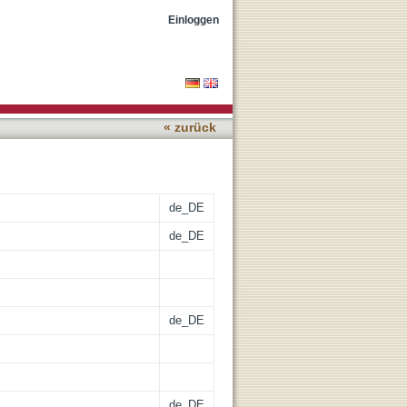
epG2, Huh7, HLE und
Einloggen
« zurück
de_DE
de_DE
de_DE
de_DE