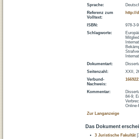
Sprache:
Deutsc
Referenz zum
http://
Volltext:
ISBN:
978-3-
Schlagworte:
Europä
Mitglie
Internat
Bekämp
Strafve
Interna
Dokumentart:
Dissert
Seitenzahl:
XXII, 2
Verbund-
166922
Nachweis:
Kommentar:
Dissert
84-9; E
Verbrec
Online-
Zur Langanzeige
Das Dokument erschein
3 Juristische Fakultät
[