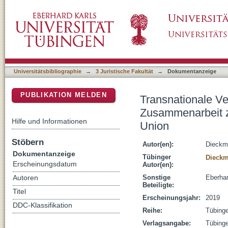
Transnationale Verbrechensbekämpfung : En
DSpace Repositorium (Manakin basiert)
Mitgliedstaaten der Europäischen Union
Universitätsbibliographie
→
3 Juristische Fakultät
→
Dokumentanzeige
PUBLIKATION MELDEN
Transnationale V
Zusammenarbeit z
Hilfe und Informationen
Union
Stöbern
Autor(en):
Dieckm
Dokumentanzeige
Tübinger
Dieck
Erscheinungsdatum
Autor(en):
Sonstige
Eberhar
Autoren
Beteiligte:
Titel
Erscheinungsjahr:
2019
DDC-Klassifikation
Reihe:
Tübinge
Verlagsangabe:
Tübinge