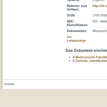
Referenz zum
http://dx.
Volltext:
ISSN:
1755-3768
DDC-
610 - Medi
Klassifikation:
Dokumentart:
Wissenscha
Zur
Langanzeige
Das Dokument erschein
4 Medizinische Fakultä
8 Zentrale, interfakult
Kontakt