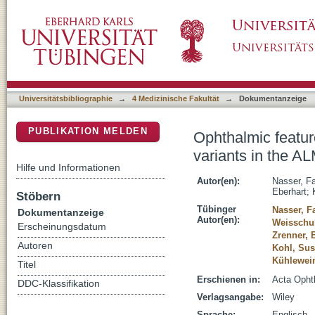
Ophthalmic features of cone-rod dystrophy 
DSpace Repositorium (Manakin basiert)
Universitätsbibliographie
→
4 Medizinische Fakultät
→
Dokumentanzeige
PUBLIKATION MELDEN
Ophthalmic featur
variants in the 
Hilfe und Informationen
Autor(en):
Nasser, Fa
Eberhart
;
Stöbern
Tübinger
Nasser, F
Dokumentanzeige
Autor(en):
Weisschuh
Erscheinungsdatum
Zrenner, 
Autoren
Kohl, Su
Kühlewein
Titel
Erschienen in:
Acta Ophth
DDC-Klassifikation
Verlagsangabe:
Wiley
Sprache:
Englisch