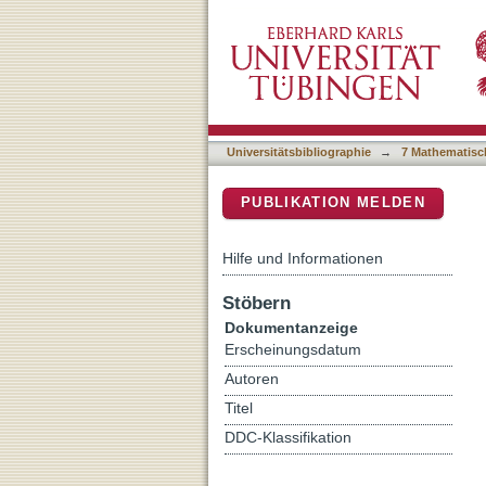
Correlated, Dual-Beam Op
DSpace Repositorium (Manakin b
Universitätsbibliographie
→
7 Mathematisc
PUBLIKATION MELDEN
Hilfe und Informationen
Stöbern
Dokumentanzeige
Erscheinungsdatum
Autoren
Titel
DDC-Klassifikation