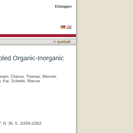
ostructures
Einloggen
« zurück
pled Organic-Inorganic
Sonam
;
Chasse, Thomas
;
Meixner,
, Kai
;
Scheele, Marcus
7, H. 36, S. 11559-11563