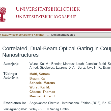
tical Gating in Coupled Organic-Inorganic Nan
asiert)
h-Naturwissenschaftliche Fakultät
→
Dokumentanzeige
Correlated, Dual-Beam Optical Gating in Cou
Nanostructures
Autor(en):
Wurst, Kai M.
;
Bender, Markus
;
Lauth, Jannika
;
Maiti, 
Alfred
;
Siebbeles, Laurens D. A.
;
Bunz, Uwe H. F.
;
Braun
Tübinger
Maiti, Sonam
Autor(en):
Braun, Kai
Scheele, Marcus
Wurst, Kai M.
Chassé, Thomas
Meixner, Alfred J.
Erschienen in:
Angewandte Chemie - International Edition (2018), Bd. 5
Verlagsangabe:
Wiley - V C H Verlag Gmbh