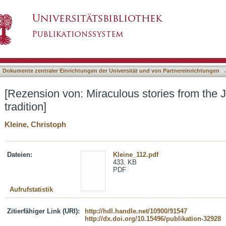
s stories from the Japanese Buddhist tradition
asiert)
Dokumente zentraler Einrichtungen der Universität und von Partnereinrichtungen
[Rezension von: Miraculous stories from the
tradition]
Kleine, Christoph
Dateien:
Kleine_112.pdf
433. KB
PDF
Aufrufstatistik
Zitierfähiger Link (URI):
http://hdl.handle.net/10900/91547
http://dx.doi.org/10.15496/publikation-32928