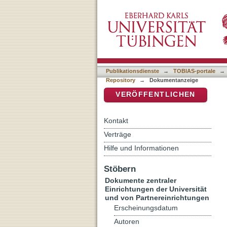
[Rezension von: Miraculou
DSpace Repositorium (Manakin b
Publikationsdienste
→
TOBIAS-portale
→
Repository
→
Dokumentanzeige
VERÖFFENTLICHEN
Kontakt
Verträge
Hilfe und Informationen
Stöbern
Dokumente zentraler
Einrichtungen der Universität
und von Partnereinrichtungen
Erscheinungsdatum
Autoren