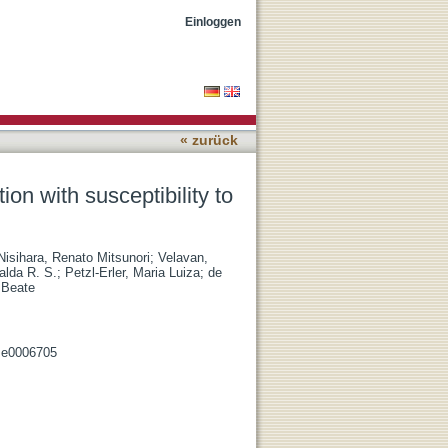
prosy
Einloggen
« zurück
n with susceptibility to
Nisihara, Renato Mitsunori
;
Velavan,
alda R. S.
;
Petzl-Erler, Maria Luiza
;
de
 Beate
e e0006705