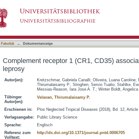
1, CD35) association with susceptibility to le
asiert)
 Fakultät
→
Dokumentanzeige
Complement receptor 1 (CR1, CD35) associatio
leprosy
Autor(en):
Kretzschmar, Gabriela Canalli
;
Oliveira, Luana Caroline
;
Thirumalaisamy P.
;
Stinghen, Servio Tualio
;
Stahlke, Ew
Messias-Reason, Iara Jose A. T.
;
Winter Boldt, Angelica
Tübinger
Velavan, Thirumalaisamy P.
Autor(en):
Erschienen in:
Plos Neglected Tropical Diseases (2018), Bd. 12, Articl
Verlagsangabe:
Public Library Science
Sprache:
Englisch
Referenz zum
http://dx.doi.org/10.1371/journal.pntd.0006705
Volltext: