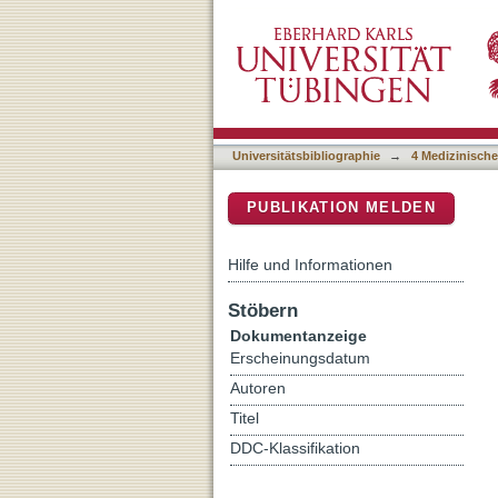
Complement receptor 1 (CR
DSpace Repositorium (Manakin b
Universitätsbibliographie
→
4 Medizinische
PUBLIKATION MELDEN
Hilfe und Informationen
Stöbern
Dokumentanzeige
Erscheinungsdatum
Autoren
Titel
DDC-Klassifikation