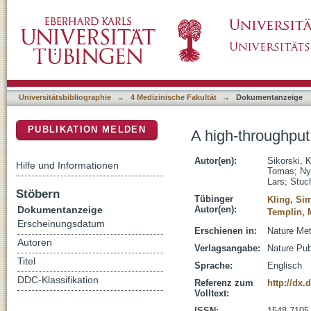
A high-throughput pipeline for validation of a
DSpace Repositorium (Manakin basiert)
Universitätsbibliographie
→
4 Medizinische Fakultät
→
Dokumentanzeige
PUBLIKATION MELDEN
A high-throughput 
Autor(en):
Sikorski, 
Hilfe und Informationen
Tomas
;
Ny
Lars
;
Stuch
Stöbern
Tübinger
Kling, Si
Dokumentanzeige
Autor(en):
Templin, 
Erscheinungsdatum
Erschienen in:
Nature Met
Autoren
Verlagsangabe:
Nature Pub
Titel
Sprache:
Englisch
DDC-Klassifikation
Referenz zum
http://dx.
Volltext:
ISSN:
1548-7105