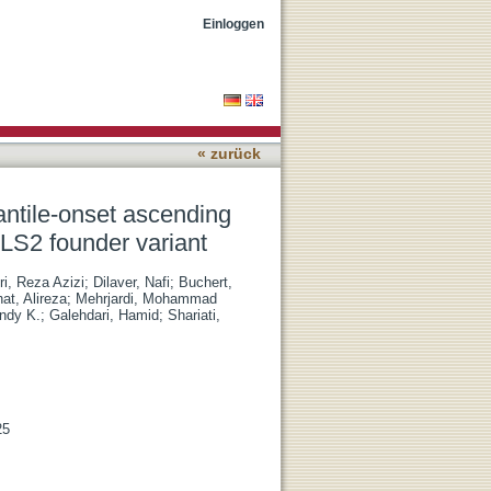
tic paralysis from three
Einloggen
« zurück
fantile-onset ascending
ALS2 founder variant
i, Reza Azizi
;
Dilaver, Nafi
;
Buchert,
at, Alireza
;
Mehrjardi, Mohammad
ndy K.
;
Galehdari, Hamid
;
Shariati,
25