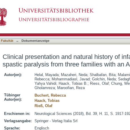
atural history of infantile-onset ascending spas
asiert)
nder variant
 Fakultät
→
Dokumentanzeige
Clinical presentation and natural history of in
spastic paralysis from three families with an 
Autor(en):
Helal, Mayada
;
Mazaheri, Neda
;
Shalbafan, Bita
;
Malamir
Rebecca
;
Mohammadiasl, Javad
;
Golchin, Neda
;
Sedagh
Yahya Vahidi
;
Haack, Tobias B.
;
Riess, Olaf
;
Chung, We
Gholamreza
;
Maroofian, Reza
Tübinger
Buchert, Rebecca
Autor(en):
Haack, Tobias
Rieß, Olaf
Erschienen in:
Neurological Sciences (2018), Bd. 39, H. 11, S. 1917-19
Verlagsangabe:
Springer - Verlag Italia Srl
Sprache:
Englisch