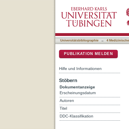
Clinical presentation and n
DSpace Repositorium (Manakin b
families with an ALS2 fou
Universitätsbibliographie
→
4 Medizinische
PUBLIKATION MELDEN
Hilfe und Informationen
Stöbern
Dokumentanzeige
Erscheinungsdatum
Autoren
Titel
DDC-Klassifikation