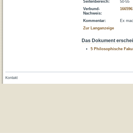
Seitenbereich:
50-55
Verbund-
166596
Nachweis:
Kommentar:
Ex mach
Zur Langanzeige
Das Dokument erschein
5 Philosophische Fakul
Kontakt