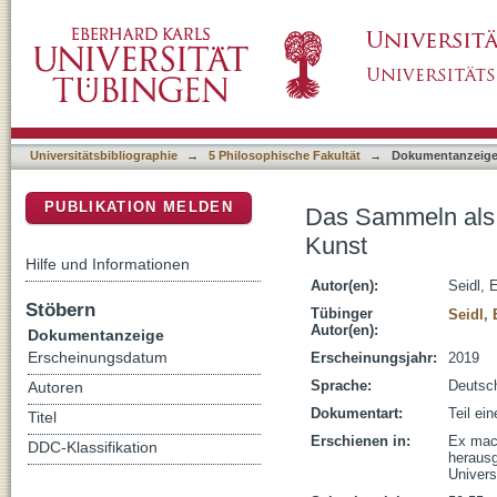
Das Sammeln als Wissensmaschine : Leonar
DSpace Repositorium (Manakin basiert)
Universitätsbibliographie
→
5 Philosophische Fakultät
→
Dokumentanzeig
PUBLIKATION MELDEN
Das Sammeln als
Kunst
Hilfe und Informationen
Autor(en):
Seidl, 
Stöbern
Tübinger
Seidl, 
Autor(en):
Dokumentanzeige
Erscheinungsdatum
Erscheinungsjahr:
2019
Sprache:
Deutsc
Autoren
Dokumentart:
Teil ei
Titel
Erschienen in:
Ex mach
DDC-Klassifikation
herausg
Univers