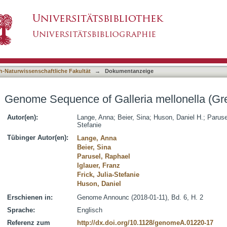
ria mellonella (Greater Wax Moth)
asiert)
h-Naturwissenschaftliche Fakultät
→
Dokumentanzeige
Genome Sequence of Galleria mellonella (Gr
Autor(en):
Lange, Anna
;
Beier, Sina
;
Huson, Daniel H.
;
Paruse
Stefanie
Tübinger Autor(en):
Lange, Anna
Beier, Sina
Parusel, Raphael
Iglauer, Franz
Frick, Julia-Stefanie
Huson, Daniel
Erschienen in:
Genome Announc (2018-01-11), Bd. 6, H. 2
Sprache:
Englisch
Referenz zum
http://dx.doi.org/10.1128/genomeA.01220-17