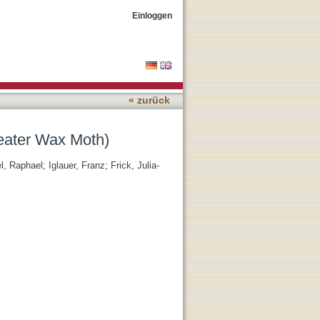
Einloggen
« zurück
eater Wax Moth)
l, Raphael
;
Iglauer, Franz
;
Frick, Julia-