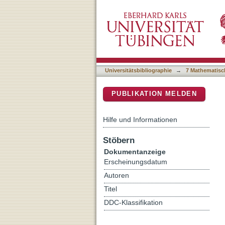
Genome Sequence of Galle
DSpace Repositorium (Manakin b
Universitätsbibliographie
→
7 Mathematisc
PUBLIKATION MELDEN
Hilfe und Informationen
Stöbern
Dokumentanzeige
Erscheinungsdatum
Autoren
Titel
DDC-Klassifikation