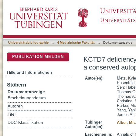
KCTD7 deficiency defines a distinct neurode
DSpace Repositorium (Manakin basiert)
lysosome defect
Universitätsbibliographie
→
4 Medizinische Fakultät
→
Dokumentanzeige
PUBLIKATION MELDEN
KCTD7 deficiency 
a conserved auto
Hilfe und Informationen
Autor(en):
Metz, Kyle
Rosenfeld, 
Stöbern
Sen
;
Haber
Dokumentanzeige
Thomas C
Thomas A.
Erscheinungsdatum
Christine
;
Parker, Mi
Autoren
Yang, Yap
Titel
James A.
;
Tübinger
DDC-Klassifikation
Alber, Mi
Autor(en):
Erschienen in:
Annals of 