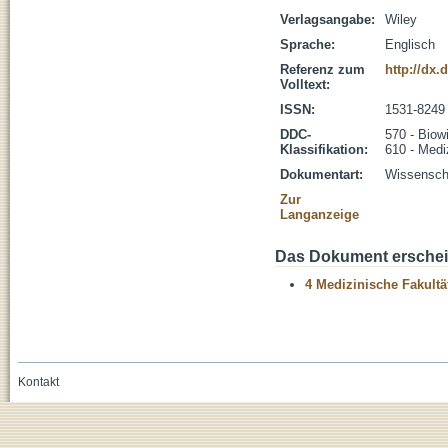
Verlagsangabe:
Wiley
Sprache:
Englisch
Referenz zum
http://dx.
Volltext:
ISSN:
1531-8249
DDC-
570 - Biow
Klassifikation:
610 - Medi
Dokumentart:
Wissenscha
Zur
Langanzeige
Das Dokument erschein
4 Medizinische Fakultä
Kontakt