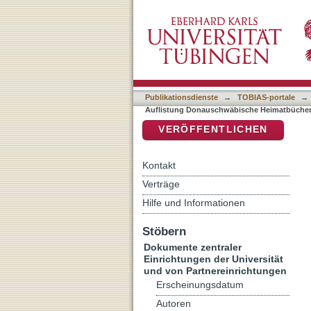
Auflistung Donauschwäbis
DSpace Repositorium (Manakin b
Publikationsdienste
→
TOBIAS-portale
→
Auflistung Donauschwäbische Heimatbücher 
VERÖFFENTLICHEN
Kontakt
Verträge
Hilfe und Informationen
Stöbern
Dokumente zentraler
Einrichtungen der Universität
und von Partnereinrichtungen
Erscheinungsdatum
Autoren