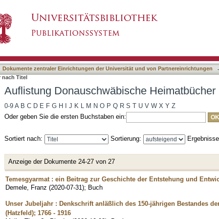
che Heimatbücher nach Titel
asiert)
Dokumente zentraler Einrichtungen der Universität und von Partnereinrichtungen
nach Titel
Auflistung Donauschwäbische Heimatbücher n
0-9
A
B
C
D
E
F
G
H
I
J
K
L
M
N
O
P
Q
R
S
T
U
V
W
X
Y
Z
Oder geben Sie die ersten Buchstaben ein:
Sortiert nach:
Sortierung:
Ergebniss
Anzeige der Dokumente 24-27 von 27
Temesgyarmat : ein Beitrag zur Geschichte der Entstehung und Entwi
Demele, Franz
(
2020-07-31
)
;
Buch
Unser Jubeljahr : Denkschrift anläßlich des 150-jährigen Bestandes
(Hatzfeld); 1766 - 1916