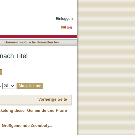
Einloggen
→
Donauschwäbische Heimatbücher
→
ach Titel
e:
Vorherige Seite
ckelung dieser Gemeinde und Pfarre
 der Großgemeinde Zsombolya