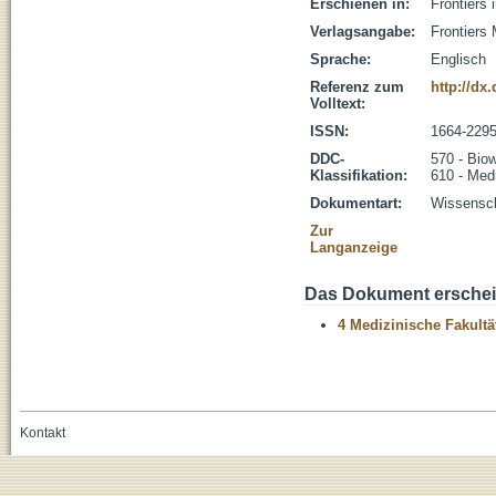
Erschienen in:
Frontiers 
Verlagsangabe:
Frontiers
Sprache:
Englisch
Referenz zum
http://dx
Volltext:
ISSN:
1664-229
DDC-
570 - Bio
Klassifikation:
610 - Med
Dokumentart:
Wissenscha
Zur
Langanzeige
Das Dokument erschein
4 Medizinische Fakultä
Kontakt