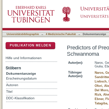
Predictors of Preoperative Tinnitus in Unila
DSpace Repositorium (Manakin basiert)
Universitätsbibliographie
→
4 Medizinische Fakultät
→
Dokumentanzeige
PUBLIKATION MELDEN
Predictors of Preo
Schwannoma
Hilfe und Informationen
Autor(en):
Naros, Ge
Giulia
;
Ebn
Stöbern
Tübinger
Naros, G
Dokumentanzeige
Autor(en):
Sandritte
Erscheinungsdatum
Liebsch,
Autoren
Ofori, Al
Del Moro,
Titel
Rizk, Ah
DDC-Klassifikation
Ebner, Fl
Tatagiba