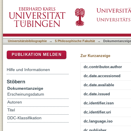
Are Taiwanese Entrepreneurs a Strategic Gr
DSpace Repositorium (Manakin basiert)
the Taiwan Strait
Universitätsbibliographie
→
5 Philosophische Fakultät
→
Dokumentanzeig
PUBLIKATION MELDEN
Zur Kurzanzeige
dc.contributor.author
Hilfe und Informationen
dc.date.accessioned
Stöbern
dc.date.available
Dokumentanzeige
dc.date.issued
Erscheinungsdatum
Autoren
dc.identifier.issn
Titel
dc.identifier.uri
DDC-Klassifikation
dc.language.iso
dc.publisher