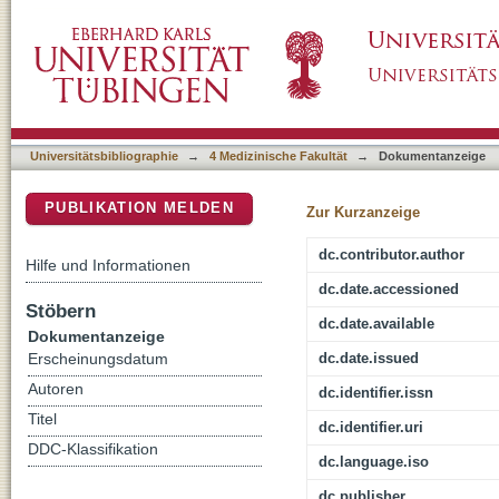
Bacterial Cellulose Shifts Transcriptome and
DSpace Repositorium (Manakin basiert)
Native Differentiation
Universitätsbibliographie
→
4 Medizinische Fakultät
→
Dokumentanzeige
PUBLIKATION MELDEN
Zur Kurzanzeige
dc.contributor.author
Hilfe und Informationen
dc.date.accessioned
Stöbern
dc.date.available
Dokumentanzeige
dc.date.issued
Erscheinungsdatum
Autoren
dc.identifier.issn
Titel
dc.identifier.uri
DDC-Klassifikation
dc.language.iso
dc.publisher