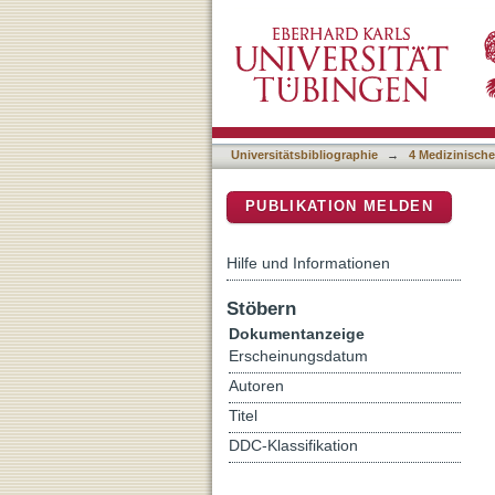
First Sociodemographic, 
DSpace Repositorium (Manakin b
Child and Adolescent Ano
Universitätsbibliographie
→
4 Medizinische
PUBLIKATION MELDEN
Hilfe und Informationen
Stöbern
Dokumentanzeige
Erscheinungsdatum
Autoren
Titel
DDC-Klassifikation