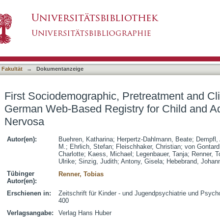
Pretreatment and Clinical Data from a German
asiert)
rexia Nervosa
 Fakultät
→
Dokumentanzeige
First Sociodemographic, Pretreatment and Cli
German Web-Based Registry for Child and A
Nervosa
Autor(en):
Buehren, Katharina
;
Herpertz-Dahlmann, Beate
;
Dempfl, 
M.
;
Ehrlich, Stefan
;
Fleischhaker, Christian
;
von Gontard
Charlotte
;
Kaess, Michael
;
Legenbauer, Tanja
;
Renner, T
Ulrike
;
Sinzig, Judith
;
Antony, Gisela
;
Hebebrand, Johan
Tübinger
Renner, Tobias
Autor(en):
Erschienen in:
Zeitschrift für Kinder - und Jugendpsychiatrie und Psycho
400
Verlagsangabe:
Verlag Hans Huber