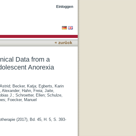
 Web-Based Registry for
Einloggen
« zurück
nical Data from a
dolescent Anorexia
Astrid
;
Becker, Katja
;
Egberts, Karin
, Alexander
;
Hahn, Freia
;
Jaite,
obias J.
;
Schroetter, Ellen
;
Schulze,
nes
;
Foecker, Manuel
therapie (2017), Bd. 45, H. 5, S. 393-