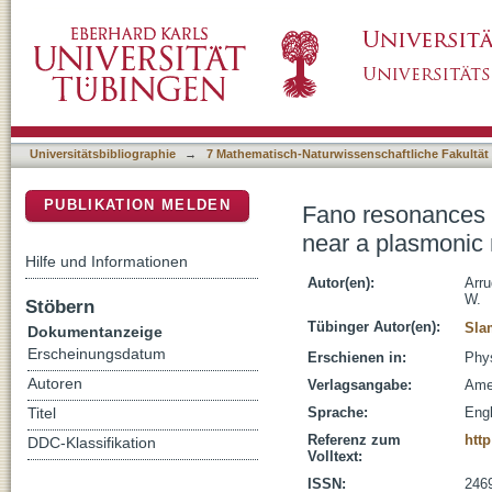
Fano resonances and fluorescence enhanceme
DSpace Repositorium (Manakin basiert)
Universitätsbibliographie
→
7 Mathematisch-Naturwissenschaftliche Fakultät
PUBLIKATION MELDEN
Fano resonances 
near a plasmonic 
Hilfe und Informationen
Autor(en):
Arru
W.
Stöbern
Tübinger Autor(en):
Sla
Dokumentanzeige
Erscheinungsdatum
Erschienen in:
Phys
Autoren
Verlagsangabe:
Ame
Sprache:
Engl
Titel
Referenz zum
htt
DDC-Klassifikation
Volltext:
ISSN:
246