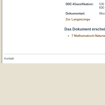
DDC-Klassifikation:
530 
600 
Dokumentart:
Wiss
Zur Langanzeige
Das Dokument erschein
7 Mathematisch-Naturwi
Kontakt