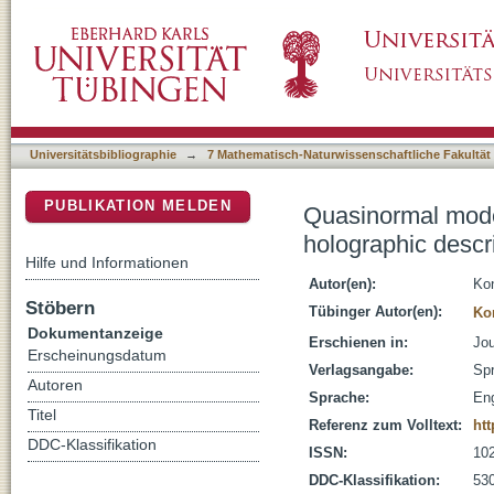
Quasinormal modes of Gauss-Bonnet-AdS black
DSpace Repositorium (Manakin basiert)
coupling
Universitätsbibliographie
→
7 Mathematisch-Naturwissenschaftliche Fakultät
PUBLIKATION MELDEN
Quasinormal mode
holographic descri
Hilfe und Informationen
Autor(en):
Kon
Stöbern
Tübinger Autor(en):
Ko
Dokumentanzeige
Erschienen in:
Jou
Erscheinungsdatum
Verlagsangabe:
Spr
Autoren
Sprache:
Eng
Titel
Referenz zum Volltext:
htt
DDC-Klassifikation
ISSN:
10
DDC-Klassifikation:
530