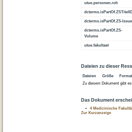
utue.personen.roh
dcterms.isPartOf.ZSTitelI
dcterms.isPartOf.ZS-Issue
dcterms.isPartOf.ZS-
Volume
utue.fakultaet
Dateien zu dieser Res
Dateien
Größe
Forma
Zu diesem Dokument gibt es 
Das Dokument erschein
4 Medizinische Fakultä
Zur Kurzanzeige