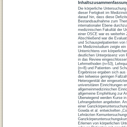
Inhaltszusammenfassun
Die körperliche Untersuchung
dieser Fertigkeit im Medizin
darauf hin, dass diese Defizi
Bestandsaufnahme zum Thema
internationaler Ebene durchz
medizinischen Fakultät der Un
einer OSCE war es weiterhin Zi
Abschließend war die Evaluat
und Schauspielpatienten von
im Medizinstudium zeigte ein
Unterrichtens von körperliche
deutlichen Unterpräsenz von 
in das Review eingeschlossen
Lehrmethoden (n=53), Lehrqua
(n=8) und Patienten- und Sch
Ergebnisse ergaben sich aus d
den teilweise geringen Fallza
Heterogenität der eingesetzt
universitären Einrichtungen e
allgemeinmedizinischen Einri
allgemeine Empfehlung zur An
Überwiegend werden Kurse in 
Lehrangeboten angeboten. An 
einer Ganzkörperuntersuchung
Gowda et al. entwickelten „Co
Lehrärzten Kernuntersuchungs
Ganzkörperuntersuchungskurs 
Erlernen von körperlichen Un