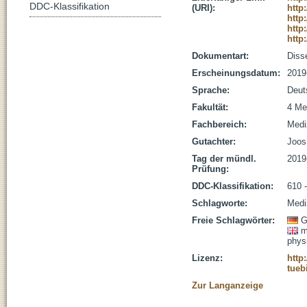
DDC-Klassifikation
(URI):
http
http
http
http
Dokumentart:
Disse
Erscheinungsdatum:
2019
Sprache:
Deut
Fakultät:
4 Me
Fachbereich:
Medi
Gutachter:
Joos,
Tag der mündl.
2019
Prüfung:
DDC-Klassifikation:
610 
Schlagworte:
Medi
Freie Schlagwörter:
G
m
phys
Lizenz:
http
tueb
Zur Langanzeige