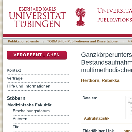
Ganzkörperuntersuchungskurs Allgemeinmed
DSpace Repositorium (Manakin basiert)
Evaluation im Rahmen eines multimethodisc
Publikationsdienste
→
TOBIAS-lib - Publikationen und Dissertationen
→
4 
Ganzkörperunters
VERÖFFENTLICHEN
Bestandsaufnahme
multimethodische
Kontakt
Verträge
Hertkorn, Rebekka
Hilfe und Informationen
Stöbern
Dateien:
Medizinische Fakultät
Erscheinungsdatum
Aufrufstatistik
Autoren
Titel
Zitierfähiger Link
http