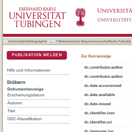
Assessing the use of delta O-18 in phosphat
DSpace Repositorium (Manakin basiert)
Universitätsbibliographie
→
7 Mathematisch-Naturwissenschaftliche Fakultät
PUBLIKATION MELDEN
Zur Kurzanzeige
dc.contributor.author
Hilfe und Informationen
dc.contributor.author
Stöbern
dc.date.accessioned
Dokumentanzeige
dc.date.available
Erscheinungsdatum
Autoren
dc.date.issued
Titel
dc.identifier.issn
DDC-Klassifikation
dc.identifier.uri
dc.language.iso