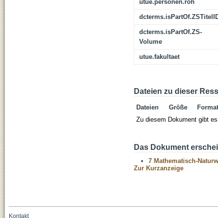
utue.personen.roh
dcterms.isPartOf.ZSTitelI
dcterms.isPartOf.ZS-
Volume
utue.fakultaet
Dateien zu dieser Res
Dateien
Größe
Forma
Zu diesem Dokument gibt es 
Das Dokument erschein
7 Mathematisch-Naturwi
Zur Kurzanzeige
Kontakt