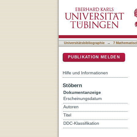
Impacts of species richnes
DSpace Repositorium (Manakin b
Universitätsbibliographie
→
7 Mathematisc
PUBLIKATION MELDEN
Hilfe und Informationen
Stöbern
Dokumentanzeige
Erscheinungsdatum
Autoren
Titel
DDC-Klassifikation