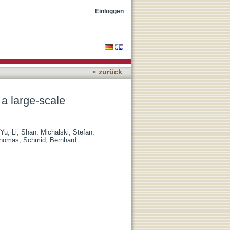
orest experiment
Einloggen
« zurück
 a large-scale
 Yu
;
Li, Shan
;
Michalski, Stefan
;
Thomas
;
Schmid, Bernhard