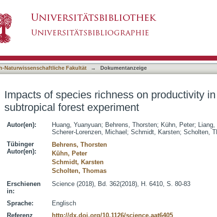
s on productivity in a large-scale subtropical f
asiert)
h-Naturwissenschaftliche Fakultät
→
Dokumentanzeige
Impacts of species richness on productivity in
subtropical forest experiment
Autor(en):
Huang, Yuanyuan
;
Behrens, Thorsten
;
Kühn, Peter
;
Liang,
Scherer-Lorenzen, Michael
;
Schmidt, Karsten
;
Scholten, 
Tübinger
Behrens, Thorsten
Autor(en):
Kühn, Peter
Schmidt, Karsten
Scholten, Thomas
Erschienen
Science (2018), Bd. 362(2018), H. 6410, S. 80-83
in:
Sprache:
Englisch
Referenz
http://dx.doi.org/10.1126/science.aat6405