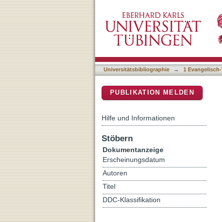
"Of the Sacred Sacrament
DSpace Repositorium (Manakin b
Testament and Expression 
Universitätsbibliographie
→
1 Evangelisch-
PUBLIKATION MELDEN
Hilfe und Informationen
Stöbern
Dokumentanzeige
Erscheinungsdatum
Autoren
Titel
DDC-Klassifikation