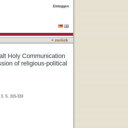
eaching: Theological
Einloggen
« zurück
halt Holy Communication
on of religious-political
. 3, S. 315-333