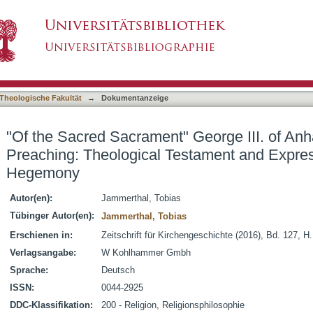
" George III. of Anhalt Holy Communication Pr
asiert)
of religious-political Hegemony
Theologische Fakultät
→
Dokumentanzeige
"Of the Sacred Sacrament" George III. of An
Preaching: Theological Testament and Expressi
Hegemony
Autor(en):
Jammerthal, Tobias
Tübinger Autor(en):
Jammerthal, Tobias
Erschienen in:
Zeitschrift für Kirchengeschichte (2016), Bd. 127, H
Verlagsangabe:
W Kohlhammer Gmbh
Sprache:
Deutsch
ISSN:
0044-2925
DDC-Klassifikation:
200 - Religion, Religionsphilosophie