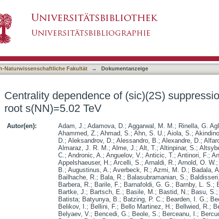
(sic)(2S) suppression in p-Pb collisions at roo
asiert)
h-Naturwissenschaftliche Fakultät
→
Dokumentanzeige
Centrality dependence of (sic)(2S) suppression
root s(NN)=5.02 TeV
Autor(en):
Adam, J.
;
Adamova, D.
;
Aggarwal, M. M.
;
Rinella, G. Agl
Ahammed, Z.
;
Ahmad, S.
;
Ahn, S. U.
;
Aiola, S.
;
Akindino
D.
;
Aleksandrov, D.
;
Alessandro, B.
;
Alexandre, D.
;
Alfar
Almaraz, J. R. M.
;
Alme, J.
;
Alt, T.
;
Altinpinar, S.
;
Altsybe
C.
;
Andronic, A.
;
Anguelov, V.
;
Anticic, T.
;
Antinori, F.
;
An
Appelshaeuser, H.
;
Arcelli, S.
;
Arnaldi, R.
;
Arnold, O. W.
B.
;
Augustinus, A.
;
Averbeck, R.
;
Azmi, M. D.
;
Badala, A
Bailhache, R.
;
Bala, R.
;
Balasubramanian, S.
;
Baldisseri
Barbera, R.
;
Barile, F.
;
Barnafoldi, G. G.
;
Barnby, L. S.
;
Bartke, J.
;
Bartsch, E.
;
Basile, M.
;
Bastid, N.
;
Basu, S.
Batista
;
Batyunya, B.
;
Batzing, P. C.
;
Bearden, I. G.
;
Be
Belikov, I.
;
Bellini, F.
;
Bello Martinez, H.
;
Bellwied, R.
;
B
Belyaev, V.
;
Bencedi, G.
;
Beole, S.
;
Berceanu, I.
;
Bercuc