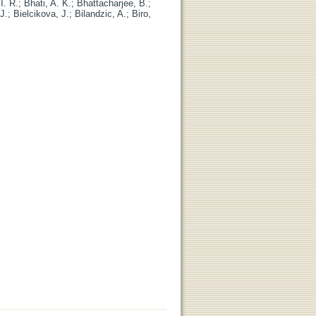
I. R.
;
Bhati, A. K.
;
Bhattacharjee, B.
;
 J.
;
Bielcikova, J.
;
Bilandzic, A.
;
Biro,