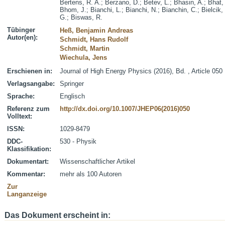
Bertens, R. A.
;
Berzano, D.
;
Betev, L.
;
Bhasin, A.
;
Bhat, 
Bhom, J.
;
Bianchi, L.
;
Bianchi, N.
;
Bianchin, C.
;
Bielcik,
G.
;
Biswas, R.
Tübinger
Heß, Benjamin Andreas
Autor(en):
Schmidt, Hans Rudolf
Schmidt, Martin
Wiechula, Jens
Erschienen in:
Journal of High Energy Physics (2016), Bd. , Article 050
Verlagsangabe:
Springer
Sprache:
Englisch
Referenz zum
http://dx.doi.org/10.1007/JHEP06(2016)050
Volltext:
ISSN:
1029-8479
DDC-
530 - Physik
Klassifikation:
Dokumentart:
Wissenschaftlicher Artikel
Kommentar:
mehr als 100 Autoren
Zur
Langanzeige
Das Dokument erscheint in: