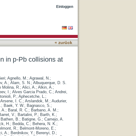
t s(NN)=5.02 TeV
Einloggen
« zurück
 in p-Pb collisions at
ieri
;
Agnello, M.
;
Agrawal, N.
;
v, A.
;
Alam, S. N.
;
Albuquerque, D. S.
o Molina, R.
;
Alici, A.
;
Alkin, A.
;
ev, I.
;
Alves Garcia Prado, C.
;
Andrei,
tonioli, P.
;
Aphecetche, L.
;
;
Arsene, I. C.
;
Arslandok, M.
;
Audurier,
.
;
Baek, Y. W.
;
Bagnasco, S.
;
, A.
;
Baral, R. C.
;
Barbano, A. M.
;
Barret, V.
;
Bartalini, P.
;
Barth, K.
;
;
Bathen, B.
;
Batigne, G.
;
Camejo, A.
ck, H.
;
Bedda, C.
;
Behera, N. K.
;
elmont, R.
;
Belmont-Moreno, E.
;
i, A.
;
Berdnikov, Y.
;
Berenyi, D.
;