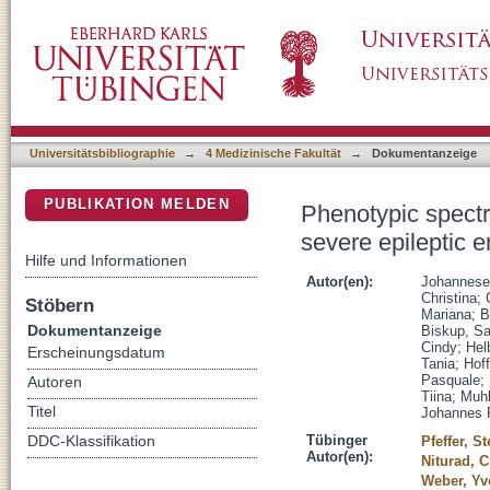
Phenotypic spectrum of GABRA1: from general
DSpace Repositorium (Manakin basiert)
encephalopathies
Universitätsbibliographie
→
4 Medizinische Fakultät
→
Dokumentanzeige
PUBLIKATION MELDEN
Phenotypic spect
severe epileptic 
Hilfe und Informationen
Autor(en):
Johannesen
Christina
;
Stöbern
Mariana
;
B
Dokumentanzeige
Biskup, Sa
Cindy
;
Hel
Erscheinungsdatum
Tania
;
Hof
Pasquale
;
Autoren
Tiina
;
Muhl
Titel
Johannes 
Tübinger
DDC-Klassifikation
Pfeffer, S
Autor(en):
Niturad, C
Weber, Yv