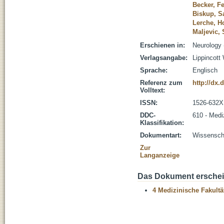
Becker, Fe
Biskup, S
Lerche, H
Maljevic,
Erschienen in:
Neurology 
Verlagsangabe:
Lippincott
Sprache:
Englisch
Referenz zum
http://dx
Volltext:
ISSN:
1526-632X
DDC-
610 - Medi
Klassifikation:
Dokumentart:
Wissenscha
Zur
Langanzeige
Das Dokument erschein
4 Medizinische Fakultä