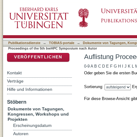
Auflistung Proceedings of the 5th bwHPC S
DSpace Repositorium (Manakin basiert)
Publikationsdienste
→
TOBIAS-portale
→
Dokumente von Tagungen, Kongr
Proceedings of the 5th bwHPC Symposium nach Autor
Auflistung Proce
VERÖFFENTLICHEN
0-9
A
B
C
D
E
F
G
H
I
J
K
L
Kontakt
Oder geben Sie die ersten Bu
Verträge
Sortierung:
Er
Hilfe und Informationen
Für diese Browse-Ansicht gib
Stöbern
Dokumente von Tagungen,
Kongressen, Workshops und
Projekten
Erscheinungsdatum
Autoren